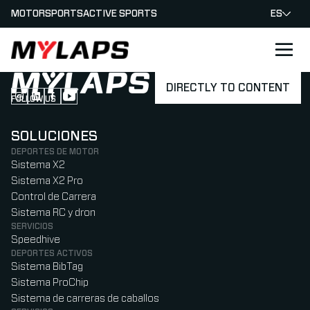
MOTORSPORTS
ACTIVE SPORTS
ES
LOGO MYLAPS - ESPANA
DIRECTLY TO CONTENT
FOLLOW US
Follow us on Instagram (Opens in new tab)
Follow us on LinkedIn (Opens in new tab)
Follow us on Facebook (Opens in new tab)
Follow us on YouTube (Opens in new tab)
SOLUCIONES
DEPORTES DE MOTOR
Sistema X2
Sistema X2 Pro
Control de Carrera
Sistema RC y dron
SERVICIOS
Speedhive
DEPORTES ACTIVOS
Sistema BibTag
Sistema ProChip
Sistema de carreras de caballos