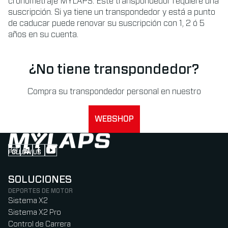
cronometraje MYLAPS. Este transpondedor requiere una
suscripción. Si ya tiene un transpondedor y está a punto
de caducar puede renovar su suscripción con 1, 2 ó 5
años en su cuenta.
¿No tiene transpondedor?
Compra su transpondedor personal en nuestro
WEBSHOP
FOLLOW US
Follow us on Instagram (Opens in new tab)
Follow us on LinkedIn (Opens in new tab)
Follow us on Facebook (Opens in new tab)
Follow us on YouTube (Opens in new tab)
SOLUCIONES
DEPORTES DE MOTOR
Sistema X2
Sistema X2 Pro
Control de Carrera