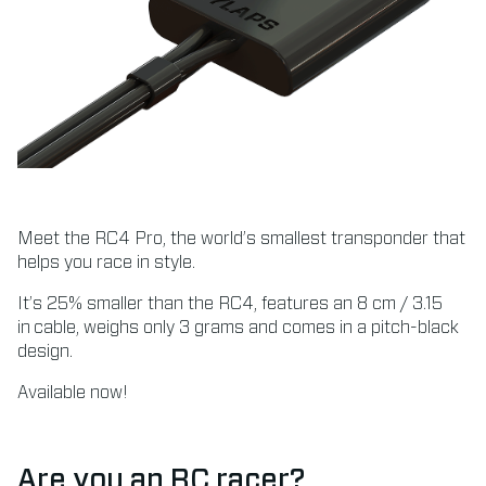
Meet the RC4 Pro, the world’s smallest transponder that
helps you race in style.
It’s 25% smaller than the RC4, features an 8 cm / 3.15
in cable, weighs only 3 grams and comes in a pitch-black
design.
Available now!
Are you an RC racer?