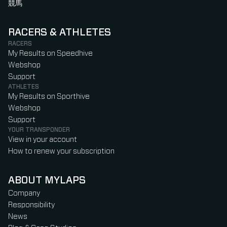
競馬
RACERS & ATHLETES
RACERS
My Results on Speedhive
Webshop
Support
ATHLETES
My Results on Sporthive
Webshop
Support
YOUR TRANSPONDER
View in your account
How to renew your subscription
ABOUT MYLAPS
Company
Responsibility
News