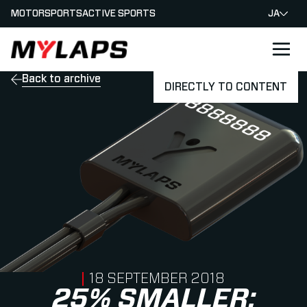
MOTORSPORTS
ACTIVE SPORTS
JA
LOGO MYLAPS - JAPAN
Back to archive
DIRECTLY TO CONTENT
PUBLISHED ON
18 SEPTEMBER 2018
25% SMALLER: