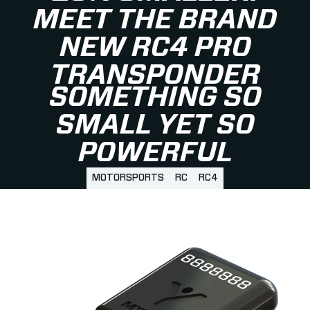
MEET THE BRAND
NEW RC4 PRO
TRANSPONDER
SOMETHING SO
SMALL YET SO
POWERFUL
MOTORSPORTS
RC
RC4