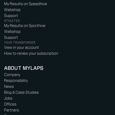
My Results on Speedhive
Webshop
Support
ATHLETES
My Results on Sporthive
Webshop
Support
YOUR TRANSPONDER
View in your account
How to renew your subscription
ABOUT MYLAPS
Company
Responsibility
News
Blog & Case Studies
Jobs
Offices
Partners