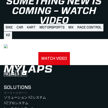
SOMETHING NEW IS
COMING – WATCH
VIDEO
BIKE
CAR
KART
MOTORSPORTS
MX
RACE CONTROL
X2
WATCH VIDEO
FOLLOW US
Follow us on Instagram (Opens in new tab)
Follow us on LinkedIn (Opens in new tab)
Follow us on Facebook (Opens in new tab)
Follow us on YouTube (Opens in new tab)
SOLUTIONS
モータースポーツ
ソリューション X2システム
X2プロシステム