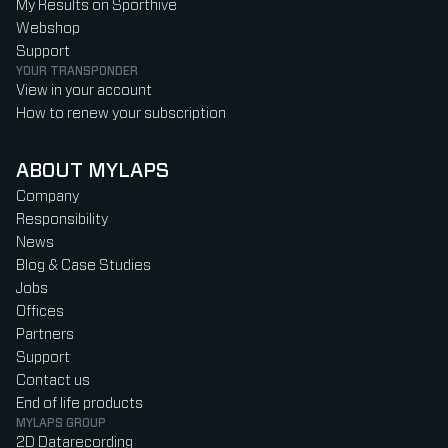
My Results on Sporthive
Webshop
Support
YOUR TRANSPONDER
View in your account
How to renew your subscription
ABOUT MYLAPS
Company
Responsibility
News
Blog & Case Studies
Jobs
Offices
Partners
Support
Contact us
End of life products
MYLAPS GROUP
2D Datarecording