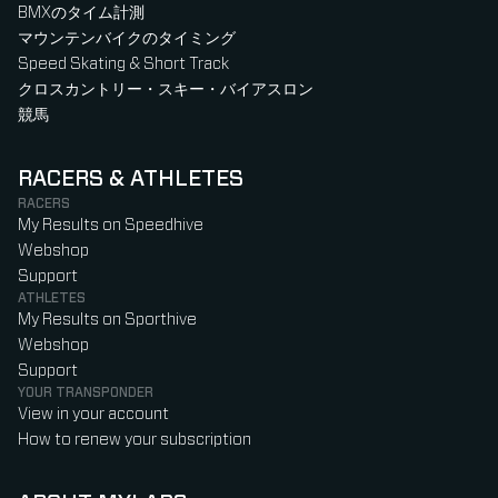
BMXのタイム計測
マウンテンバイクのタイミング
Speed Skating & Short Track
クロスカントリー・スキー・バイアスロン
競馬
RACERS & ATHLETES
RACERS
My Results on Speedhive
Webshop
Support
ATHLETES
My Results on Sporthive
Webshop
Support
YOUR TRANSPONDER
View in your account
How to renew your subscription