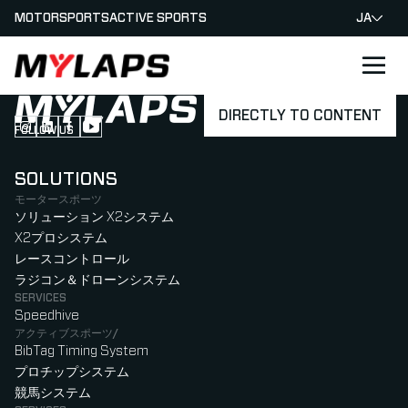
MOTORSPORTS
ACTIVE SPORTS
JA
LOGO MYLAPS - JAPAN
DIRECTLY TO CONTENT
FOLLOW US
Follow us on Instagram (Opens in new tab)
Follow us on LinkedIn (Opens in new tab)
Follow us on Facebook (Opens in new tab)
Follow us on YouTube (Opens in new tab)
SOLUTIONS
モータースポーツ
ソリューション X2システム
X2プロシステム
レースコントロール
ラジコン＆ドローンシステム
SERVICES
Speedhive
アクティブスポーツ/
BibTag Timing System
プロチップシステム
競馬システム