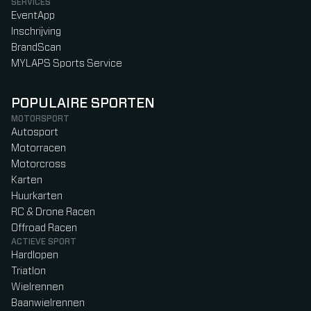
SERVICES
EventApp
Inschrijving
BrandScan
MYLAPS Sports Service
POPULAIRE SPORTEN
MOTORSPORT
Autosport
Motorracen
Motorcross
Karten
Huurkarten
RC & Drone Racen
Offroad Racen
ACTIEVE SPORT
Hardlopen
Triatlon
Wielrennen
Baanwielrennen