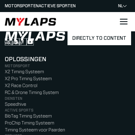
MOTORSPORTEN
ACTIEVE SPORTEN
NL
LOGO MYLAPS - NEDERLAND
DIRECTLY TO CONTENT
VOLG ONS
Follow us on Instagram (Opens in new tab)
Follow us on LinkedIn (Opens in new tab)
Follow us on Facebook (Opens in new tab)
Follow us on YouTube (Opens in new tab)
OPLOSSINGEN
MOTORSPORT
X2 Timing Systeem
X2 Pro Timing Systeem
X2 Race Control
RC & Drone Timing System
DIENSTEN
Speedhive
ACTIVE SPORTS
BibTag Timing Systeem
ProChip Timing Systeem
Timing Systeem voor Paarden