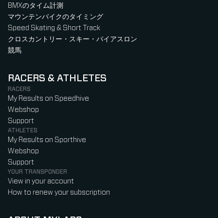
BMXのタイム計測
マウンテンバイクのタイミング
Speed Skating & Short Track
クロスカントリー・スキー・バイアスロン
競馬
RACERS & ATHLETES
RACERS
My Results on Speedhive
Webshop
Support
ATHLETES
My Results on Sporthive
Webshop
Support
YOUR TRANSPONDER
View in your account
How to renew your subscription