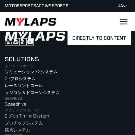
MOTORSPORTS
ACTIVE SPORTS
JA
LOGO MYLAPS - JAPAN
DIRECTLY TO CONTENT
FOLLOW US
Follow us on Instagram (Opens in new tab)
Follow us on LinkedIn (Opens in new tab)
Follow us on Facebook (Opens in new tab)
Follow us on YouTube (Opens in new tab)
SOLUTIONS
モータースポーツ
ソリューション X2システム
X2プロシステム
レースコントロール
ラジコン＆ドローンシステム
SERVICES
Speedhive
アクティブスポーツ/
BibTag Timing System
プロチップシステム
競馬システム