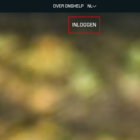
OVER ONS
HELP
NL
INLOGGEN
 FOR RACERS & ATLETEN
SUBMENU FOR OVER MYLAPS