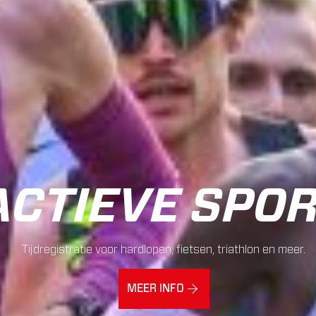
ACTIEVE SPO
Tijdregistratie voor hardlopen, fietsen, triathlon en meer.
MEER INFO