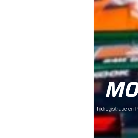
MO
Tijdregistratie en