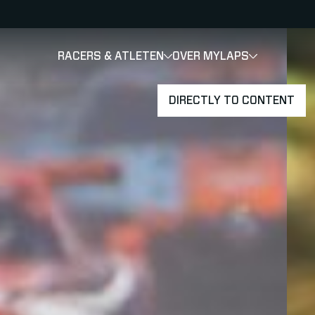
RACERS & ATLETEN
OVER MYLAPS
SHOW
SHOW
SUBMENU
DIRECTLY TO CONTENT