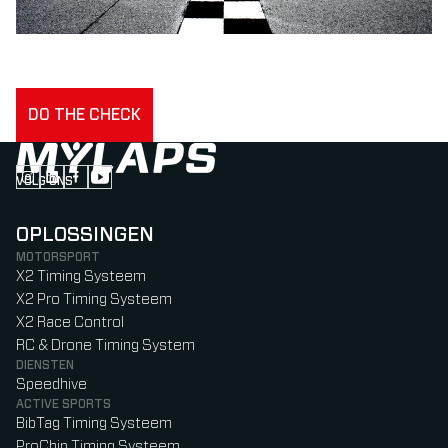
DO THE CHECK
VOLG ONS
Follow us on Instagram (Opens in new tab)
Follow us on LinkedIn (Opens in new tab)
Follow us on Facebook (Opens in new tab)
Follow us on YouTube (Opens in new tab)
OPLOSSINGEN
MOTORSPORT
X2 Timing Systeem
X2 Pro Timing Systeem
X2 Race Control
RC & Drone Timing System
DIENSTEN
Speedhive
ACTIVE SPORTS
BibTag Timing Systeem
ProChip Timing Systeem