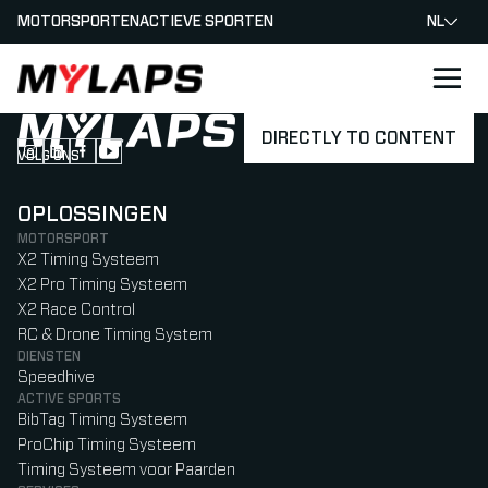
MOTORSPORTEN
ACTIEVE SPORTEN
NL
LOGO MYLAPS - NEDERLAND
DIRECTLY TO CONTENT
VOLG ONS
Follow us on Instagram (Opens in new tab)
Follow us on LinkedIn (Opens in new tab)
Follow us on Facebook (Opens in new tab)
Follow us on YouTube (Opens in new tab)
OPLOSSINGEN
MOTORSPORT
X2 Timing Systeem
X2 Pro Timing Systeem
X2 Race Control
RC & Drone Timing System
DIENSTEN
Speedhive
ACTIVE SPORTS
BibTag Timing Systeem
ProChip Timing Systeem
Timing Systeem voor Paarden