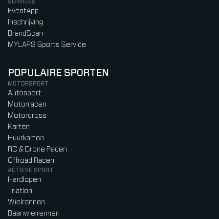
SERVICES
EventApp
Inschrijving
BrandScan
MYLAPS Sports Service
POPULAIRE SPORTEN
MOTORSPORT
Autosport
Motorracen
Motorcross
Karten
Huurkarten
RC & Drone Racen
Offroad Racen
ACTIEVE SPORT
Hardlopen
Triatlon
Wielrennen
Baanwielrennen