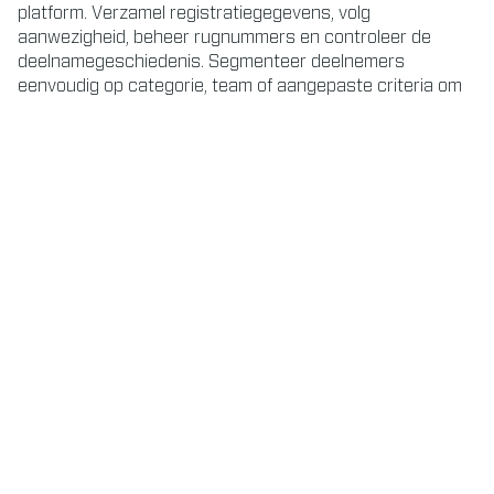
platform. Verzamel registratiegegevens, volg
aanwezigheid, beheer rugnummers en controleer de
deelnamegeschiedenis. Segmenteer deelnemers
eenvoudig op categorie, team of aangepaste criteria om
de communicatie te verbeteren en de evenementervaring
te personaliseren.
CRM-tool
Houd deelnemers betrokken voor, tijdens en na het
evenement met een ingebouwd CRM-systeem. Stuur
gepersonaliseerde e-mails, meldingen of
evenementupdates. Beheer marketingcampagnes, volg
inschrijvingen en meet de loyaliteit van deelnemers om
toekomstige evenementen te optimaliseren.
Eventanalyse
Zet ruwe gegevens om in bruikbare inzichten. Monitor