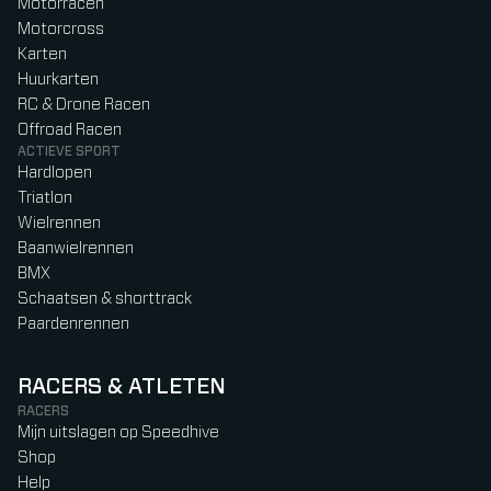
Motorracen
Motorcross
Karten
Huurkarten
RC & Drone Racen
Offroad Racen
ACTIEVE SPORT
Hardlopen
Triatlon
Wielrennen
Baanwielrennen
BMX
Schaatsen & shorttrack
Paardenrennen
RACERS & ATLETEN
RACERS
Mijn uitslagen op Speedhive
Shop
Help