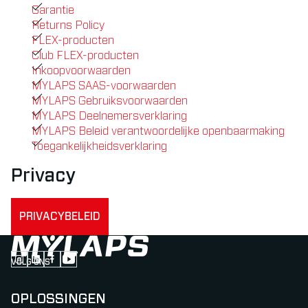
Garantie
Returns Policy
FLEX-producten
Club FLEX-producten
Inkoopvoorwaarden
MYLAPS SAAS-voorwaarden
MYLAPS Gebruiksvoorwaarden
MYLAPS Deelnemersverklaring
MYLAPS Beleid verantwoordelijke openbaarmaking
Toegankelijkheidsverklaring
Privacy
PRIVACYBELEID
VOLG ONS
Follow us on Instagram (Opens in new tab)
Follow us on LinkedIn (Opens in new tab)
Follow us on Facebook (Opens in new tab)
Follow us on YouTube (Opens in new tab)
OPLOSSINGEN