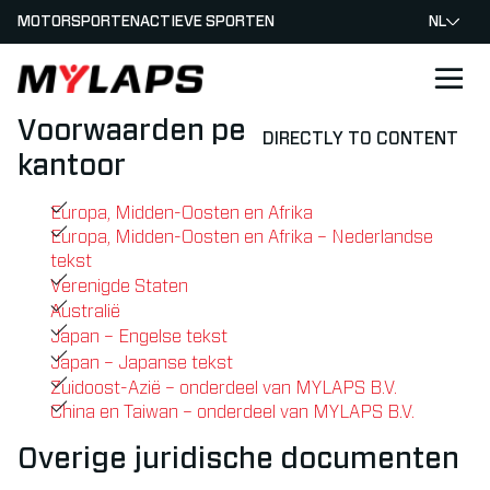
MOTORSPORTEN
ACTIEVE SPORTEN
NL
LOGO MYLAPS - NEDERLAND
Voorwaarden per MYLAPS
DIRECTLY TO CONTENT
kantoor
Europa, Midden-Oosten en Afrika
Europa, Midden-Oosten en Afrika – Nederlandse
tekst
Verenigde Staten
Australië
Japan – Engelse tekst
Japan – Japanse tekst
Zuidoost-Azië – onderdeel van MYLAPS B.V.
China en Taiwan – onderdeel van MYLAPS B.V.
Overige juridische documenten