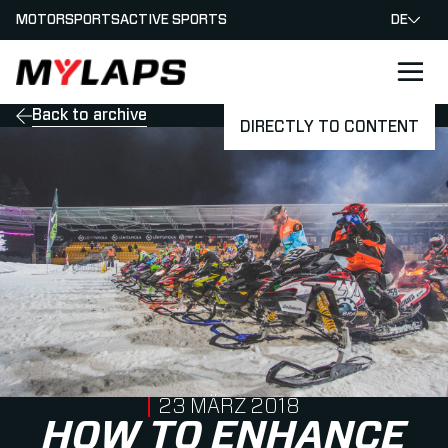
MOTORSPORTS
ACTIVE SPORTS
DE
LOGO MYLAPS - GERMAN
Back to archive
DIRECTLY TO CONTENT
PUBLISHED ON
23 MÄRZ 2018
HOW TO ENHANCE