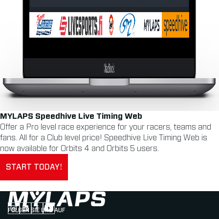
MYLAPS Speedhive Live Timing Web
Offer a Pro level race experience for your racers, teams and
fans. All for a Club level price! Speedhive Live Timing Web is
now available for Orbits 4 and Orbits 5 users.
START TODAY!
FOLGEN SIE UNS AUF
Follow us on Instagram (Opens in new tab)
Follow us on LinkedIn (Opens in new tab)
Follow us on Facebook (Opens in new tab)
Follow us on YouTube (Opens in new tab)