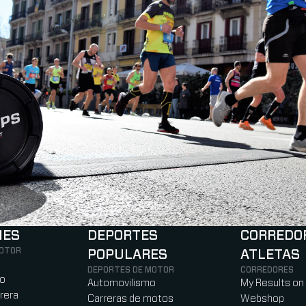
NES
DEPORTES
CORREDO
MOTOR
POPULARES
ATLETAS
)
b)
w tab)
new tab)
DEPORTES DE MOTOR
CORREDORES
ro
Automovilismo
My Results on
rera
Carreras de motos
Webshop