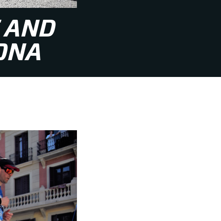
 AND
ONA