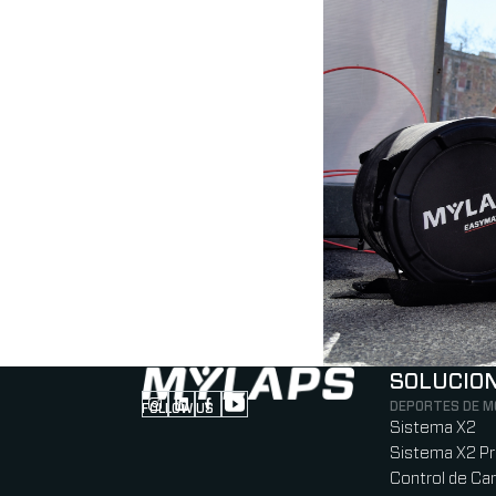
SOLUCIO
DEPORTES DE 
FOLLOW US
Follow us on Instagram (Opens in new tab
Follow us on LinkedIn (Opens in new ta
Follow us on Facebook (Opens in ne
Follow us on YouTube (Opens in 
Sistema X2
Sistema X2 P
Control de Car