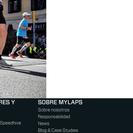
RES Y
SOBRE MYLAPS
Sobre nosotros
Responsabilidad
 Speedhive
News
Blog & Case Studies