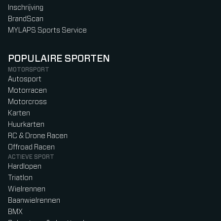
Inschrijving
BrandScan
MYLAPS Sports Service
POPULAIRE SPORTEN
MOTORSPORT
Autosport
Motorracen
Motorcross
Karten
Huurkarten
RC & Drone Racen
Offroad Racen
ACTIEVE SPORT
Hardlopen
Triatlon
Wielrennen
Baanwielrennen
BMX