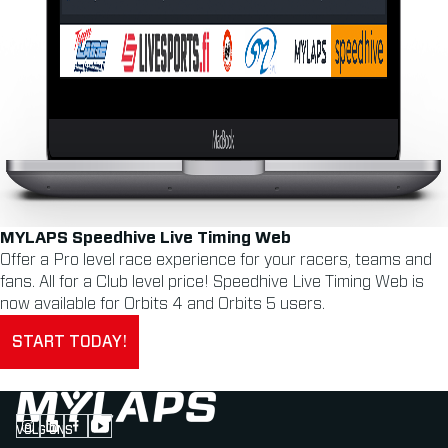
MYLAPS Speedhive Live Timing Web
Offer a Pro level race experience for your racers, teams and
fans. All for a Club level price! Speedhive Live Timing Web is
now available for Orbits 4 and Orbits 5 users.
START TODAY!
VOLG ONS
Follow us on Instagram (Opens in new tab)
Follow us on LinkedIn (Opens in new tab)
Follow us on Facebook (Opens in new tab)
Follow us on YouTube (Opens in new tab)