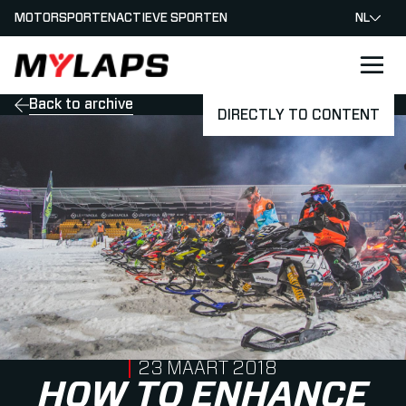
MOTORSPORTEN
ACTIEVE SPORTEN
NL
LOGO MYLAPS - NEDERLAND
Back to archive
DIRECTLY TO CONTENT
PUBLISHED ON
23 MAART 2018
HOW TO ENHANCE