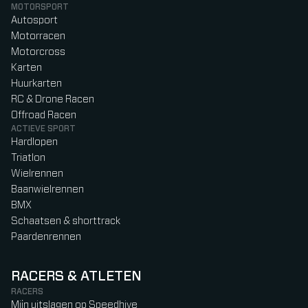
MOTORSPORT
Autosport
Motorracen
Motorcross
Karten
Huurkarten
RC & Drone Racen
Offroad Racen
ACTIEVE SPORT
Hardlopen
Triatlon
Wielrennen
Baanwielrennen
BMX
Schaatsen & shorttrack
Paardenrennen
RACERS & ATLETEN
RACERS
Mijn uitslagen op Speedhive